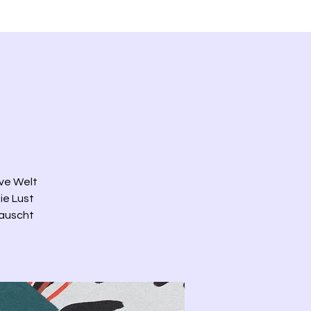
ive Welt
die Lust
tauscht