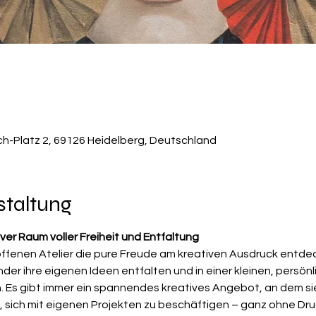
ch-Platz 2, 69126 Heidelberg, Deutschland
staltung
iver Raum voller Freiheit und Entfaltung
offenen Atelier die pure Freude am kreativen Ausdruck entdec
er ihre eigenen Ideen entfalten und in einer kleinen, persönl
n. Es gibt immer ein spannendes kreatives Angebot, an dem si
, sich mit eigenen Projekten zu beschäftigen – ganz ohne Druc