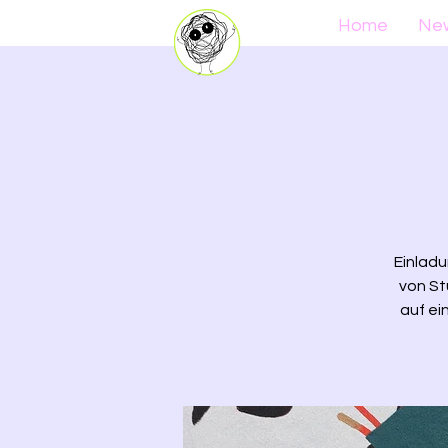
Home
Ne
Einladu
von Stu
auf ei